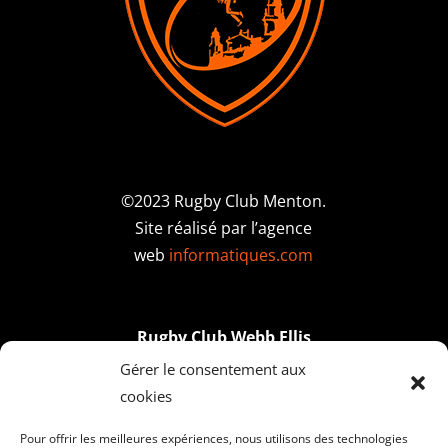
©2023 Rugby Club Menton.
Site réalisé par l’agence
web
informatiques.com
Rugby Club Webb Ellis
Stade du Val d’Anaud,
Gérer le consentement aux
Corniche des Serres de la Madone,
cookies
06500 Menton
Pour offrir les meilleures expériences, nous utilisons des technologies