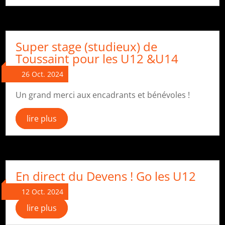
Super stage (studieux) de
Toussaint pour les U12 &U14
26 Oct. 2024
Un grand merci aux encadrants et bénévoles !
lire plus
En direct du Devens ! Go les U12
12 Oct. 2024
lire plus