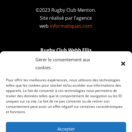
©2023 Rugby Club Menton.
Site réalisé par l’agence
web
informatiques.com
Rugby Club Webb Ellis
Stade du Val d’Anaud,
Gérer le consentement aux
Corniche des Serres de la Madone,
cookies
06500 Menton
Pour offrir les meilleures expériences, nous utilisons des technologies
telles que les cookies pour stocker et/ou accéder aux informations des
appareils. Le fait de consentir à ces technologies nous permettra de
Email : ecole-rugby-webb-ellis@orange.fr
traiter des données telles que le comportement de navigation ou les ID
uniques sur ce site. Le fait de ne pas consentir ou de retirer son
consentement peut avoir un effet négatif sur certaines caractéristiques
Rejoignez-nous !
et fonctions.
Accepter